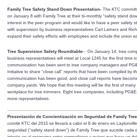
Family Tree Safety Stand Down Presentation-
The KTC committee 
on January 8 with Family Tree at their bi-monthly “safety stand do
interest in the peer program and would like to have a peer safety
with supervision by business representatives Carl Lamers and Ric
expand their safety efforts with employees and include the union as 
Tree Supervision Safety Roundtable
– On January 14, tree com
business representatives will meet at Local 1245 for the first time t
communication has been sent to tree company managers and PG&E
Initiative to share “close call” reports that have been compiled by
communication has been good, and close call reports have become a
company yards. We hope that this meeting will be the first of many 
workplace for tree trimmers. Eight tree companies, including PG&E
more representatives.
Presentación de Concientización en Seguridad de Family Tre
comité KTC del 2015 se llevará a cabo el 8 de enero en Laytonville
seguridad (“safety stand down”) de Family Tree que sucede cada
interés en el programa entre compañeros y quiere que haya un del