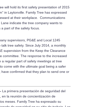
will hold its first safety presentation of 2015
wn” in Laytonville. Family Tree has expressed
 steward at their workplace. Communications
h Lane indicate the tree company wants to
a part of the safety focus.
pany supervisors, PG&E and Local 1245
o talk tree safety. Since July 2014, a monthly
 supervision from the Keep the Clearance
 the committee. The response to the increased
 regular part of safety meetings at tree
to come with the ultimate goal being a safer
, have confirmed that they plan to send one or
e-
La primera presentación de seguridad del
, en la reunión de concientización de
 dos meses. Family Tree ha expresado su
egado de seguridad en su sitio de trabajo. Las