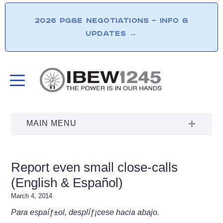
2026 PG&E NEGOTIATIONS – INFO &
UPDATES
→
Report even small close-calls
(English & Español)
March 4, 2014
Para espaíƒ±ol, desplíƒ¡cese hacia abajo.