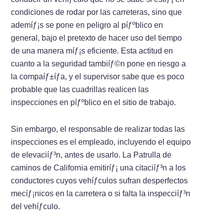
condiciones de rodar por las carreteras, sino que
ademíƒ¡s se pone en peligro al píƒºblico en
general, bajo el pretexto de hacer uso del tiempo
de una manera míƒ¡s eficiente. Esta actitud en
cuanto a la seguridad tambiíƒ©n pone en riesgo a
la compaíƒ±íƒ­a, y el supervisor sabe que es poco
probable que las cuadrillas realicen las
inspecciones en píƒºblico en el sitio de trabajo.
Sin embargo, el responsable de realizar todas las
inspecciones es el empleado, incluyendo el equipo
de elevaciíƒ³n, antes de usarlo. La Patrulla de
caminos de California emitiríƒ¡ una citaciíƒ³n a los
conductores cuyos vehíƒ­culos sufran desperfectos
mecíƒ¡nicos en la carretera o si falta la inspecciíƒ³n
del vehíƒ­culo.