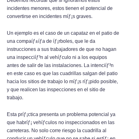
Debemos recordar que si ignoramos estos
incidentes menores, estos tienen el potencial de
convertirse en incidentes míƒ¡s graves.
Un ejemplo es el caso de un capataz en el patio de
una compaíƒ±íƒ­a de íƒ¡rboles, que le da
instrucciones a sus trabajadores de que no hagan
una inspecciíƒ³n al vehíƒ­culo ni a los equipos
antes de salir de las instalaciones. La intenciíƒ³n
en este caso es que las cuadrillas salgan del patio
hacia los sitios de trabajo lo míƒ¡s ríƒ¡pido posible,
y que realicen las inspecciones en el sitio de
trabajo.
Esta príƒ¡ctica presenta un problema potencial ya
que habríƒ¡ vehíƒ­culos no inspeccionados en las
carreteras. No solo corre riesgo la cuadrilla al
conducir un vehíƒ­culo que no se sabe si estíƒ¡ en