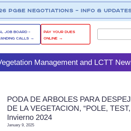
26 PG&E NEGOTIATIONS – INFO & UPDATE
SL JOB BOARD –
PAY YOUR DUES
TANDING CALLS →
ONLINE →
Vegetation Management and LCTT New
PODA DE ARBOLES PARA DESPEJ
DE LA VEGETACION, “POLE, TEST, 
Invierno 2024
January 9, 2025