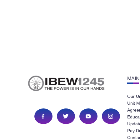
MAIN
Our U
Unit M
Agree
Educa
Update
Pay D
Conta