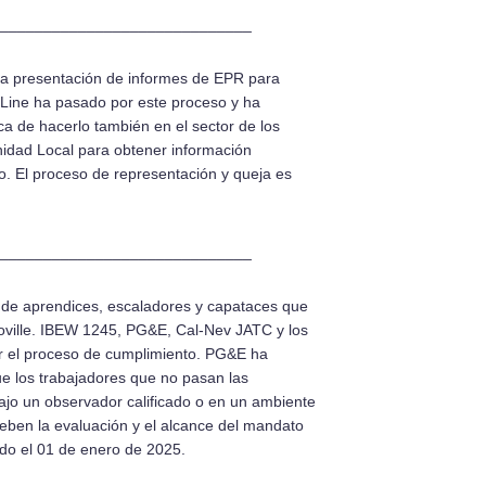
_____________________________
 la presentación de informes de EPR para
e Line ha pasado por este proceso y ha
 de hacerlo también en el sector de los
Unidad Local para obtener información
o. El proceso de representación y queja es
_____________________________
 de aprendices, escaladores y capataces que
roville. IBEW 1245, PG&E, Cal-Nev JATC y los
ar el proceso de cumplimiento. PG&E ha
ue los trabajadores que no pasan las
ajo un observador calificado o en un ambiente
eben la evaluación y el alcance del mandato
ndo el 01 de enero de 2025.