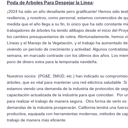
Poda de Arboles Para Despejar la Linea
:
¡2024 ha sido un año desafiante pero gratificante! Hemos sido testi
resiliencia, y nosotros, como personal, estamos convencidos de q
medida que el año llega a su fin, lo único que ha sido constante m
trabajadores de árboles ha tenido altibajos desde el inicio del Pr
los cambios presupuestarios de rutina. Afortunadamente, hemos vi
Líneas y el Manejo de la Vegetación, y el trabajo ha aumentado de
viviendo un período de crecimiento y actividad. Algunos contratist
semana, en marcado contraste con los últimos dos años. Los miem
poco de dinero extra para la temporada navideña.
Nuestros socios (PG&E, SMUD, etc.) han indicado su compromiso co
árboles, que es vital para mantener una red eléctrica saludable. 
estamos viendo una demanda de la industria de protocolos de segu
capacitación actualizada de la industria para que coincidan. Por u
para realizar el trabajo de manera segura. Otra forma de verlo es
demandas de la industria prosperarán. California tendrá una fuer
productiva, equipada con herramientas modernas, métodos de capac
trabajo de manera más eficiente.