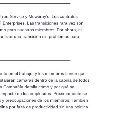
_____________________________
Tree Service y Mowbray’s. Los contratos
F. Enterprises. Las transiciones rara vez son
como para nuestros miembros. Por ahora, el
antizar una transición sin problemas para
_____________________________
nto en el trabajo, y los miembros tienen que
instalarán cámaras dentro de la cabina de todos
de la Compañía detalla cómo y por qué se
 el impacto en los empleados. Próximamente se
as y preocupaciones de los miembros. También
ina por falta de productividad sin una política
_____________________________