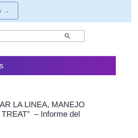
S
→
s
AR LA LINEA, MANEJO
TREAT” – Informe del