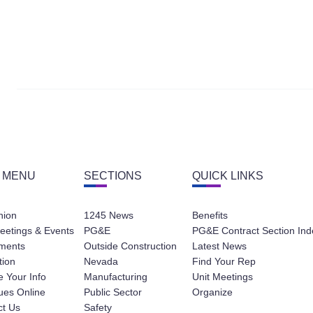
 MENU
SECTIONS
QUICK LINKS
nion
1245 News
Benefits
eetings & Events
PG&E
PG&E Contract Section Ind
ments
Outside Construction
Latest News
tion
Nevada
Find Your Rep
 Your Info
Manufacturing
Unit Meetings
ues Online
Public Sector
Organize
ct Us
Safety