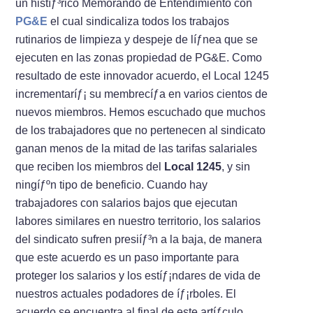
un histíƒ³rico Memorando de Entendimiento con
PG&E
el cual sindicaliza todos los trabajos
rutinarios de limpieza y despeje de líƒ­nea que se
ejecuten en las zonas propiedad de PG&E. Como
resultado de este innovador acuerdo, el Local 1245
incrementaríƒ¡ su membrecíƒ­a en varios cientos de
nuevos miembros. Hemos escuchado que muchos
de los trabajadores que no pertenecen al sindicato
ganan menos de la mitad de las tarifas salariales
que reciben los miembros del
Local 1245
, y sin
ningíƒºn tipo de beneficio. Cuando hay
trabajadores con salarios bajos que ejecutan
labores similares en nuestro territorio, los salarios
del sindicato sufren presiíƒ³n a la baja, de manera
que este acuerdo es un paso importante para
proteger los salarios y los estíƒ¡ndares de vida de
nuestros actuales podadores de íƒ¡rboles. El
acuerdo se encuentra al final de este artíƒ­culo.