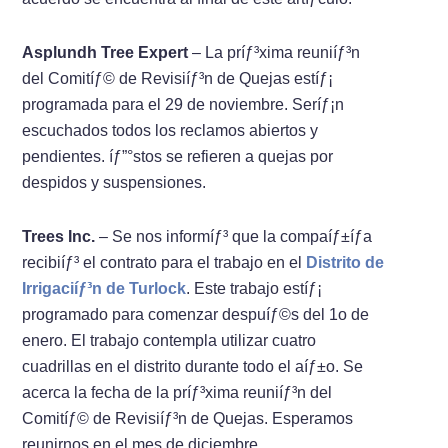
Asplundh Tree Expert
– La príƒ³xima reuniíƒ³n
del Comitíƒ© de Revisiíƒ³n de Quejas estíƒ¡
programada para el 29 de noviembre. Seríƒ¡n
escuchados todos los reclamos abiertos y
pendientes. íƒ”°stos se refieren a quejas por
despidos y suspensiones.
Trees Inc.
– Se nos informíƒ³ que la compaíƒ±íƒ­a
recibiíƒ³ el contrato para el trabajo en el
Distrito de
Irrigaciíƒ³n de Turlock
. Este trabajo estíƒ¡
programado para comenzar despuíƒ©s del 1o de
enero. El trabajo contempla utilizar cuatro
cuadrillas en el distrito durante todo el aíƒ±o. Se
acerca la fecha de la príƒ³xima reuniíƒ³n del
Comitíƒ© de Revisiíƒ³n de Quejas. Esperamos
reunirnos en el mes de diciembre.