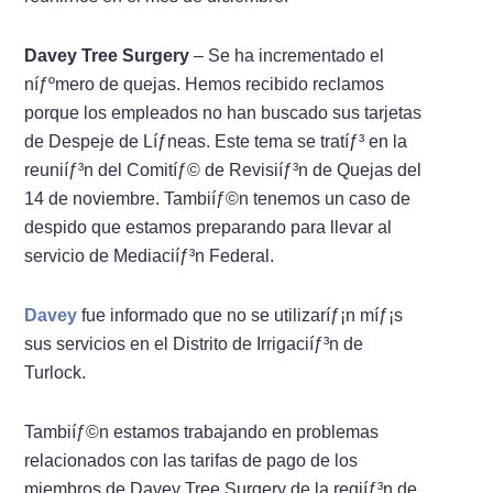
Davey Tree Surgery
– Se ha incrementado el
níƒºmero de quejas. Hemos recibido reclamos
porque los empleados no han buscado sus tarjetas
de Despeje de Líƒ­neas. Este tema se tratíƒ³ en la
reuniíƒ³n del Comitíƒ© de Revisiíƒ³n de Quejas del
14 de noviembre. Tambiíƒ©n tenemos un caso de
despido que estamos preparando para llevar al
servicio de Mediaciíƒ³n Federal.
Davey
fue informado que no se utilizaríƒ¡n míƒ¡s
sus servicios en el Distrito de Irrigaciíƒ³n de
Turlock.
Tambiíƒ©n estamos trabajando en problemas
relacionados con las tarifas de pago de los
miembros de Davey Tree Surgery de la regiíƒ³n de