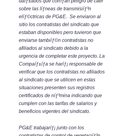
daíƒ±ados que corríƒ­an peligro de caer
sobre las líƒ­neas de transmisiíƒ³n
elíƒ©ctricas de PG&E. Se enviaron al
sitio los contratistas del sindicato que
estaban disponibles pero tuvieron que
enviarse tambiíƒ©n contratistas no
afiliados al sindicato debido a la
urgencia de completar este proyecto. La
Compaíƒ±íƒ­a se haríƒ¡ responsable de
verificar que los contratistas no afiliados
al sindicato que se utilicen en estas
situaciones presenten sus registros
certificados de níƒ³mina indicando que
cumplen con las tarifas de salarios y
beneficios vigentes del sindicato.
PG&E trabajaríƒ¡ junto con los
contratistas de control de vegetaciíƒ³n