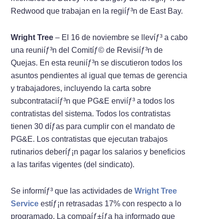
Redwood que trabajan en la regiíƒ³n de East Bay.
Wright Tree
– El 16 de noviembre se llevíƒ³ a cabo
una reuniíƒ³n del Comitíƒ© de Revisiíƒ³n de
Quejas. En esta reuniíƒ³n se discutieron todos los
asuntos pendientes al igual que temas de gerencia
y trabajadores, incluyendo la carta sobre
subcontrataciíƒ³n que PG&E enviíƒ³ a todos los
contratistas del sistema. Todos los contratistas
tienen 30 díƒ­as para cumplir con el mandato de
PG&E. Los contratistas que ejecutan trabajos
rutinarios deberíƒ¡n pagar los salarios y beneficios
a las tarifas vigentes (del sindicato).
Se informíƒ³ que las actividades de
Wright Tree
Service
estíƒ¡n retrasadas 17% con respecto a lo
programado. La compaíƒ±íƒ­a ha informado que