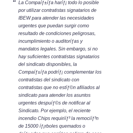
La Compaíƒ±íƒ­a haríƒ¡ todo lo posible
por utilizar contratistas signatarios de
IBEW para atender las necesidades
urgentes que puedan surgir como
resultado de condiciones peligrosas,
incumplimiento o auditoríƒ­as y
mandatos legales. Sin embargo, si no
hay suficientes contratistas signatarios
del sindicato disponibles, la
Compaíƒ±íƒ­a podríƒ¡ complementar los
contratistas del sindicato con
contratistas que no estíƒ©n afiliados al
sindicato para atender los asuntos
urgentes despuíƒ©s de notificar al
Sindicato. Por ejemplo, el reciente
incendio Chips requiriíƒ³ la remociíƒ³n
de 15000 íƒ¡rboles quemados o