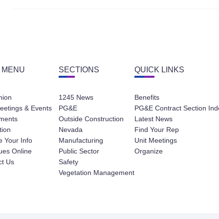
 MENU
SECTIONS
QUICK LINKS
nion
1245 News
Benefits
eetings & Events
PG&E
PG&E Contract Section Ind
ments
Outside Construction
Latest News
tion
Nevada
Find Your Rep
 Your Info
Manufacturing
Unit Meetings
ues Online
Public Sector
Organize
ct Us
Safety
Vegetation Management