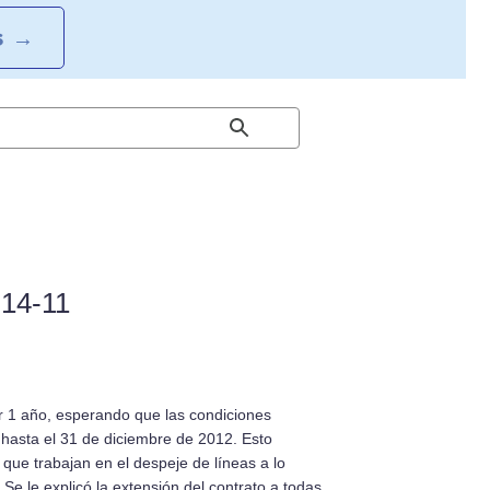
S
→
-14-11
r 1 año, esperando que las condiciones
 hasta el 31 de diciembre de 2012. Esto
e trabajan en el despeje de lí­­neas a lo
Se le explicó la extensión del contrato a todas