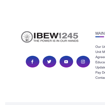
MAIN
Our U
Unit M
Agree
Educa
Update
Pay D
Conta