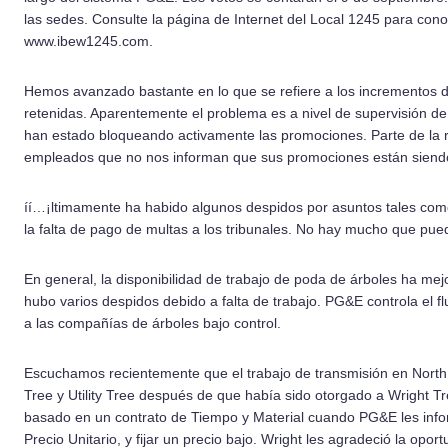
las sedes. Consulte la página de Internet del Local 1245 para conoc
www.ibew1245.com.
Hemos avanzado bastante en lo que se refiere a los incrementos 
retenidas. Aparentemente el problema es a nivel de supervisión 
han estado bloqueando activamente las promociones. Parte de la 
empleados que no nos informan que sus promociones están siendo
í­í…¡ltimamente ha habido algunos despidos por asuntos tales com
la falta de pago de multas a los tribunales. No hay mucho que pu
En general, la disponibilidad de trabajo de poda de árboles ha m
hubo varios despidos debido a falta de trabajo. PG&E controla el f
a las compañí­­as de árboles bajo control.
Escuchamos recientemente que el trabajo de transmisión en North 
Tree y Utility Tree después de que habí­­a sido otorgado a Wright T
basado en un contrato de Tiempo y Material cuando PG&E les infor
Precio Unitario, y fijar un precio bajo. Wright les agradeció la oport