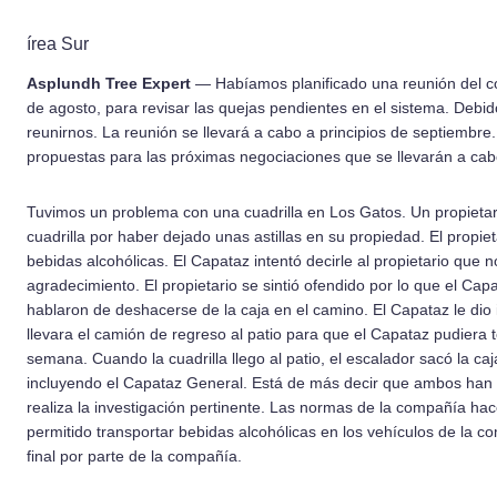
í­rea Sur
Asplundh Tree Expert
— Habí­­amos planificado una reunión del c
de agosto, para revisar las quejas pendientes en el sistema. Debid
reunirnos. La reunión se llevará a cabo a principios de septiembr
propuestas para las próximas negociaciones que se llevarán a cabo
Tuvimos un problema con una cuadrilla en Los Gatos. Un propietar
cuadrilla por haber dejado unas astillas en su propiedad. El propieta
bebidas alcohólicas. El Capataz intentó decirle al propietario que n
agradecimiento. El propietario se sintió ofendido por lo que el Capat
hablaron de deshacerse de la caja en el camino. El Capataz le dio
llevara el camión de regreso al patio para que el Capataz pudiera t
semana. Cuando la cuadrilla llego al patio, el escalador sacó la ca
incluyendo el Capataz General. Está de más decir que ambos han 
realiza la investigación pertinente. Las normas de la compañí­­a hac
permitido transportar bebidas alcohólicas en los vehí­­culos de la c
final por parte de la compañí­­a.