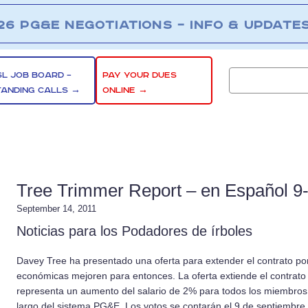
26 PG&E NEGOTIATIONS – INFO & UPDATE
SL JOB BOARD –
PAY YOUR DUES
TANDING CALLS →
ONLINE →
Tree Trimmer Report – en Español 9
September 14, 2011
Noticias para los Podadores de í­rboles
Davey Tree ha presentado una oferta para extender el contrato po
económicas mejoren para entonces. La oferta extiende el contrato
representa un aumento del salario de 2% para todos los miembros qu
largo del sistema PG&E. Los votos se contarán el 9 de septiembre. 