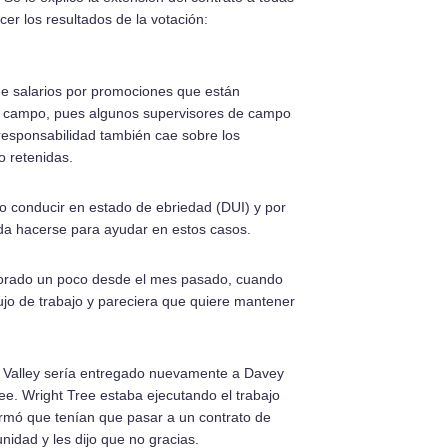
er los resultados de la votación:
de salarios por promociones que están
de campo, pues algunos supervisores de campo
responsabilidad también cae sobre los
 retenidas.
o conducir en estado de ebriedad (DUI) y por
eda hacerse para ayudar en estos casos.
ejorado un poco desde el mes pasado, cuando
lujo de trabajo y pareciera que quiere mantener
Valley serí­­a entregado nuevamente a Davey
ree. Wright Tree estaba ejecutando el trabajo
mó que tení­­an que pasar a un contrato de
unidad y les dijo que no gracias.